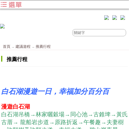
首頁
建議遊程
推薦行程
推薦行程
白石湖漫遊一日，幸福加分百分百
漫遊白石湖
白石湖吊橋
→林家
曬穀場→同心池→古錐埤→黃氏
古厝→ 龍船岩步道→原路折返→午餐趣→夫妻樹